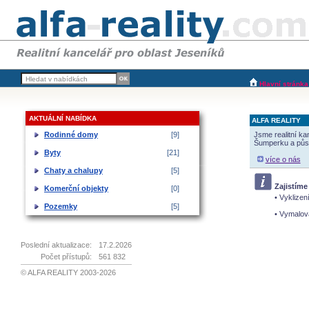
Hlavní stránka
AKTUÁLNÍ NABÍDKA
ALFA REALITY
Rodinné domy
[9]
Jsme realitní ka
Šumperku a půso
Byty
[21]
více o nás
Chaty a chalupy
[5]
Zajistíme
Komerční objekty
[0]
• Vyklizen
Pozemky
[5]
• Vymalová
Poslední aktualizace:
17.2.2026
Počet přístupů:
561 832
© ALFA REALITY 2003-2026